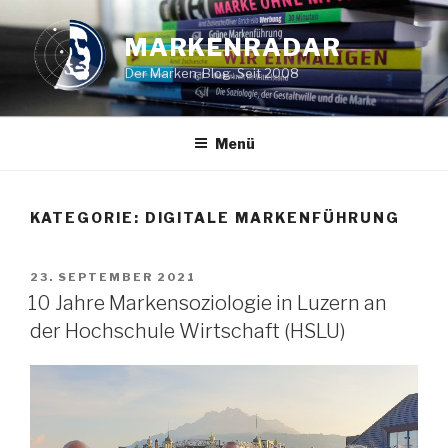
Zum
Inhalt
MARKENRADAR
springen
Der Marken-Blog. Seit 2008
Menü
KATEGORIE: DIGITALE MARKENFÜHRUNG
VERÖFFENTLICHT
23. SEPTEMBER 2021
AM
10 Jahre Markensoziologie in Luzern an
der Hochschule Wirtschaft (HSLU)