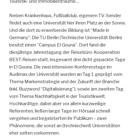
Touristik- und Immobilienträume…
Neben Krankenhaus, Fußballclub, eigenem TV-Sender
findet auch eine Universität hier ihren Platz an der Sonne.
Und die dort zu erwerbende Bildung ist “Made in
Germany”: Die TU Berlin (Technische Universität Berlin)
besitzt einen “Campus El Gouna”. Dort fand die
diesjährige Jahrestagung der Reisebüro-Kooperation
BEST-Reisen statt, insgesamt drei dicht gepackte Tage
in El Gouna. Die zwei intensiven Konferenztage im
Audimax der Universität wurden an Tag 1 geprägt vom
Thema Markenstrategie und der Zukunft der Branche
(inkl. Buzzword “Digitalisierung”), sowie am zweiten Tag
vom Thema Nachhaltigkeit in der Touristikwelt.
Hochkarätige, dabei aber vor allem kurzweilige
Referenten, ließen lange Tage im Hörsaal schnell
vergehen und begeisterten ihr Publikum – zwei
Phänomene, die sonst an (technischen!) Universitäten
eher selten vorkommen.