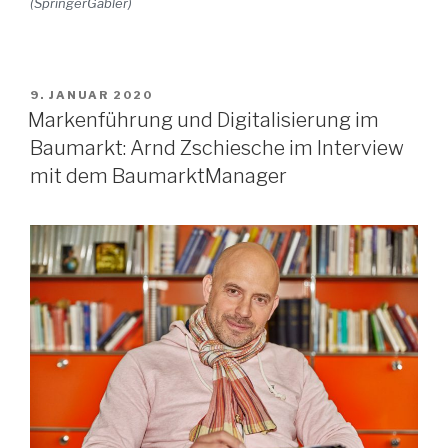
(SpringerGabler)
VERÖFFENTLICHT
9. JANUAR 2020
AM
Markenführung und Digitalisierung im
Baumarkt: Arnd Zschiesche im Interview
mit dem BaumarktManager