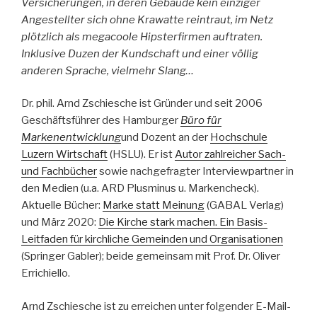
Versicherungen, in deren Gebäude kein einziger
Angestellter sich ohne Krawatte reintraut, im Netz
plötzlich als megacoole Hipsterfirmen auftraten.
Inklusive Duzen der Kundschaft und einer völlig
anderen Sprache, vielmehr Slang…
Dr. phil. Arnd Zschiesche ist Gründer und seit 2006
Geschäftsführer des Hamburger
Büro für
Markenentwicklung
und Dozent an der
Hochschule
Luzern Wirtschaft
(HSLU). Er ist
Autor zahlreicher Sach-
und Fachbücher
sowie nachgefragter Interviewpartner in
den Medien (u.a. ARD Plusminus u. Markencheck).
Aktuelle Bücher:
Marke statt Meinung
(GABAL Verlag)
und März 2020:
Die Kirche stark machen. Ein Basis-
Leitfaden für kirchliche Gemeinden und Organisationen
(Springer Gabler); beide gemeinsam mit Prof. Dr. Oliver
Errichiello.
Arnd Zschiesche ist zu erreichen unter folgender E-Mail-