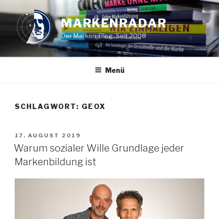
Zum
Inhalt
MARKENRADAR
springen
Der Marken-Blog. Seit 2008
Menü
SCHLAGWORT: GEOX
VERÖFFENTLICHT
17. AUGUST 2019
AM
Warum sozialer Wille Grundlage jeder
Markenbildung ist