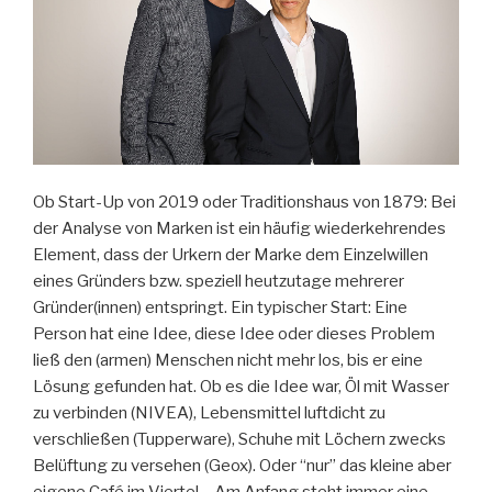
Ob Start-Up von 2019 oder Traditionshaus von 1879: Bei
der Analyse von Marken ist ein häufig wiederkehrendes
Element, dass der Urkern der Marke dem Einzelwillen
eines Gründers bzw. speziell heutzutage mehrerer
Gründer(innen) entspringt. Ein typischer Start: Eine
Person hat eine Idee, diese Idee oder dieses Problem
ließ den (armen) Menschen nicht mehr los, bis er eine
Lösung gefunden hat. Ob es die Idee war, Öl mit Wasser
zu verbinden (NIVEA), Lebensmittel luftdicht zu
verschließen (Tupperware), Schuhe mit Löchern zwecks
Belüftung zu versehen (Geox). Oder “nur” das kleine aber
eigene Café im Viertel… Am Anfang steht immer eine