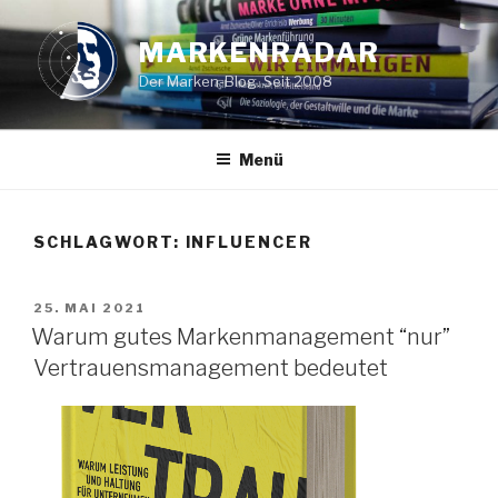
Zum
Inhalt
MARKENRADAR
springen
Der Marken-Blog. Seit 2008
Menü
SCHLAGWORT: INFLUENCER
VERÖFFENTLICHT
25. MAI 2021
AM
Warum gutes Markenmanagement “nur”
Vertrauensmanagement bedeutet