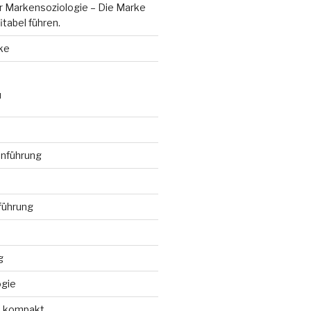
r Markensoziologie – Die Marke
fitabel führen.
ke
N
enführung
führung
g
ogie
 kompakt