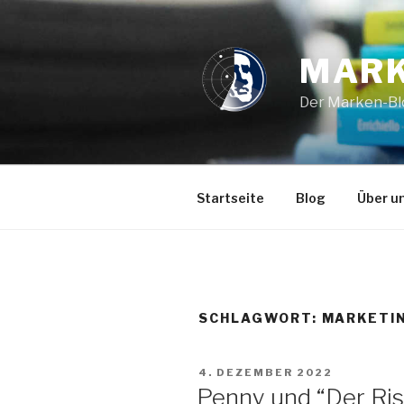
Zum
Inhalt
springen
MAR
Der Marken-Blo
Startseite
Blog
Über u
SCHLAGWORT: MARKETI
VERÖFFENTLICHT
4. DEZEMBER 2022
AM
Penny und “Der Ris