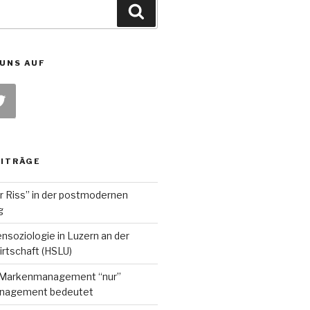
Suche
 UNS AUF
EITRÄGE
r Riss” in der postmodernen
g
nsoziologie in Luzern an der
rtschaft (HSLU)
Markenmanagement “nur”
nagement bedeutet