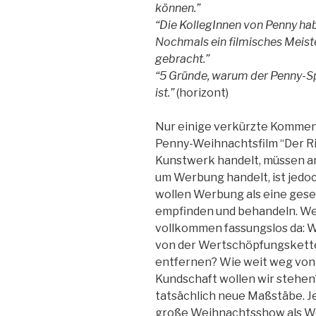
können.”
“Die KollegInnen von Penny hab
Nochmals ein filmisches Meist
gebracht.”
“5 Gründe, warum der Penny-S
ist.”
(horizont)
Nur einige verkürzte Kommen
Penny-Weihnachtsfilm “Der Ris
Kunstwerk handelt, müssen an
um Werbung handelt, ist jedoch
wollen Werbung als eine gese
empfinden und behandeln. Wer
vollkommen fassungslos da: W
von der Wertschöpfungskett
entfernen? Wie weit weg von d
Kundschaft wollen wir stehen?
tatsächlich neue Maßstäbe. J
große Weihnachtsshow als W