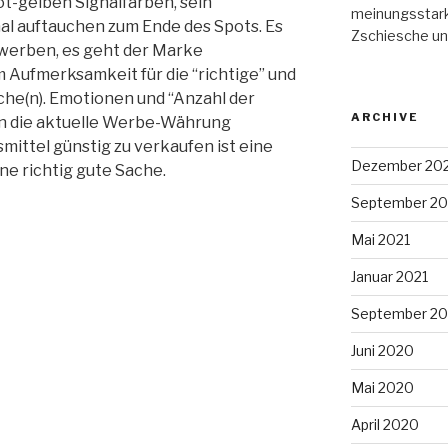
t-gelben Signalfarben, sein
meinungsstark
al auftauchen zum Ende des Spots. Es
Zschiesche und 
s werben, es geht der Marke
m Aufmerksamkeit für die “richtige” und
che(n). Emotionen und “Anzahl der
ARCHIVE
en die aktuelle Werbe-Währung
mittel günstig zu verkaufen ist eine
Dezember 20
ine richtig gute Sache.
September 20
Mai 2021
Januar 2021
September 2
Juni 2020
Mai 2020
April 2020