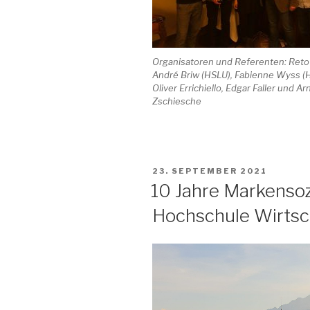
Organisatoren und Referenten: Reto 
André Briw (HSLU), Fabienne Wyss (
Oliver Errichiello, Edgar Faller und Ar
Zschiesche
VERÖFFENTLICHT
23. SEPTEMBER 2021
AM
10 Jahre Markensoz
Hochschule Wirtsc