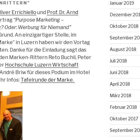
Januar 2019
ENRITTERN”
Oliver Errichiello
und
Prof. Dr. Arnd
Dezember 20
ortrag
“Purpose Marketing –
Oktober 2018
g? Oder: Werbung für Niemand”
Grund. An einzigartiger Stelle, im
September 20
arke” in Luzern haben wir den Vortag
August 2018
ten. Danke für die Einladung sagt das
den Marken-Rittern Reto Buchli, Peter
Juli 2018
der
Hochschule Luzern Wirtschaft
André Briw für dieses Podium im Hotel
Juni 2018
hr Infos:
Tafelrunde der Marke.
April 2018
März 2018
Februar 2018
Oktober 2017
September 20