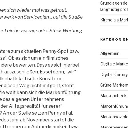
Grundlagen de
langfristig pro
en sich wieder mal was getraut.
erwerk von Serviceplan… auf die Straße
Kirche als Mar
pot ein herausragendes Stück Werbung
KATEGORIE
tare zum aktuellen Penny-Spot bzw.
Allgemein
s”. Ob es sich um ein filmisches
Digitale Mark
dere bewerten. Dass es sich hierbei
 auszuschließen. Es sei denn, “wir”
Digitalisierung
llschaftskritische Kunstform
Grüne Marken
 diesen Weg nicht mitgeht, steht
ie weit kann sich die Markenführung
Markencheck
e des eigenen Unternehmens
er Alltagsrealität “unserer”
Markenführun
 An der Stelle setzen Penny et al.
Markensoziol
edes Jahr ab November startet die
ettrennen um Aufmerksamkeit bzw.
Markenwissen