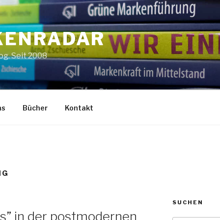
KENRADAR
g. Seit 2008
ns
Bücher
Kontakt
NG
SUCHEN
s” in der postmodernen