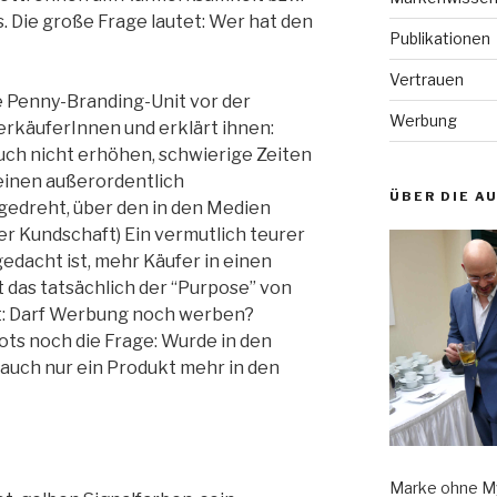
Die große Frage lautet: Wer hat den
Publikationen
Vertrauen
he Penny-Branding-Unit vor der
Werbung
erkäuferInnen und erklärt ihnen:
uch nicht erhöhen, schwierige Zeiten
 einen außerordentlich
ÜBER DIE A
 gedreht, über den in den Medien
der Kundschaft) Ein vermutlich teurer
gedacht ist, mehr Käufer in einen
das tatsächlich der “Purpose” von
t: Darf Werbung noch werben?
ots noch die Frage: Wurde in den
auch nur ein Produkt mehr in den
Marke ohne My