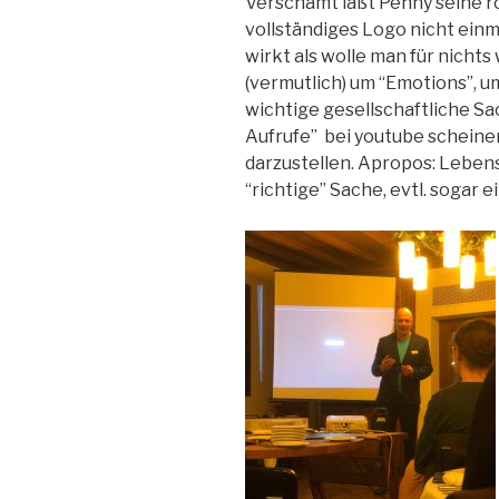
Verschämt läßt Penny seine ro
vollständiges Logo nicht einm
wirkt als wolle man für nicht
(vermutlich) um “Emotions”, u
wichtige gesellschaftliche Sa
Aufrufe” bei youtube schein
darzustellen. Apropos: Lebens
“richtige” Sache, evtl. sogar e