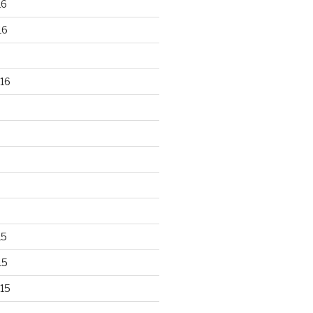
16
16
16
15
15
15