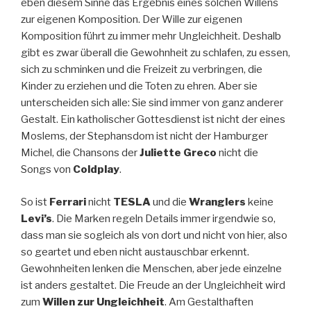
eben diesem Sinne das Ergebnis eines solchen Willens
zur eigenen Komposition. Der Wille zur eigenen
Komposition führt zu immer mehr Ungleichheit. Deshalb
gibt es zwar überall die Gewohnheit zu schlafen, zu essen,
sich zu schminken und die Freizeit zu verbringen, die
Kinder zu erziehen und die Toten zu ehren. Aber sie
unterscheiden sich alle: Sie sind immer von ganz anderer
Gestalt. Ein katholischer Gottesdienst ist nicht der eines
Moslems, der Stephansdom ist nicht der Hamburger
Michel, die Chansons der
Juliette Greco
nicht die
Songs von
Coldplay
.
So ist
Ferrari
nicht
TESLA
und die
Wranglers
keine
Levi’s
. Die Marken regeln Details immer irgendwie so,
dass man sie sogleich als von dort und nicht von hier, also
so geartet und eben nicht austauschbar erkennt.
Gewohnheiten lenken die Menschen, aber jede einzelne
ist anders gestaltet. Die Freude an der Ungleichheit wird
zum
Willen zur Ungleichheit
. Am Gestalthaften