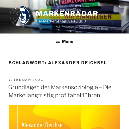
Zum
Inhalt
MARKENRADAR
springen
Der Marken-Blog. Seit 2008
Menü
SCHLAGWORT: ALEXANDER DEICHSEL
VERÖFFENTLICHT
7. JANUAR 2021
AM
Grundlagen der Markensoziologie – Die
Marke langfristig profitabel führen.