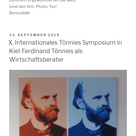
Zuhörern in gewohnter Art die Welt
(und den Ort). Photo: Yuri
Borovskikh.
VERÖFFENTLICHT
23. SEPTEMBER 2019
AM
X. Internationales Tönnies Symposium in
Kiel: Ferdinand Tönnies als
Wirtschaftsberater