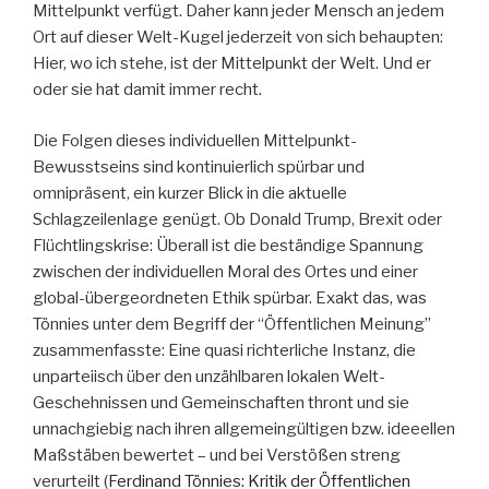
Mittelpunkt verfügt. Daher kann jeder Mensch an jedem
Ort auf dieser Welt-Kugel jederzeit von sich behaupten:
Hier, wo ich stehe, ist der Mittelpunkt der Welt. Und er
oder sie hat damit immer recht.
Die Folgen dieses individuellen Mittelpunkt-
Bewusstseins sind kontinuierlich spürbar und
omnipräsent, ein kurzer Blick in die aktuelle
Schlagzeilenlage genügt. Ob Donald Trump, Brexit oder
Flüchtlingskrise: Überall ist die beständige Spannung
zwischen der individuellen Moral des Ortes und einer
global-übergeordneten Ethik spürbar. Exakt das, was
Tönnies unter dem Begriff der “Öffentlichen Meinung”
zusammenfasste: Eine quasi richterliche Instanz, die
unparteiisch über den unzählbaren lokalen Welt-
Geschehnissen und Gemeinschaften thront und sie
unnachgiebig nach ihren allgemeingültigen bzw. ideeellen
Maßstäben bewertet – und bei Verstößen streng
verurteilt (
Ferdinand Tönnies: Kritik der Öffentlichen