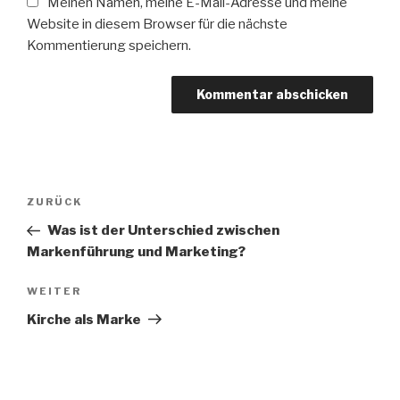
Meinen Namen, meine E-Mail-Adresse und meine
Website in diesem Browser für die nächste
Kommentierung speichern.
Beitrags-
ZURÜCK
Vorheriger
Navigation
Beitrag
Was ist der Unterschied zwischen
Markenführung und Marketing?
WEITER
Nächster
Beitrag
Kirche als Marke