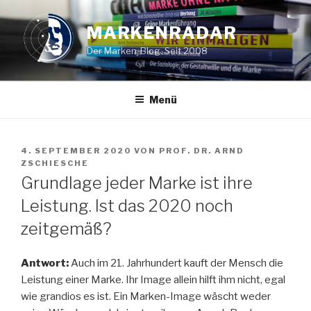
Zum
Inhalt
MARKENRADAR
springen
Der Marken-Blog. Seit 2008
Menü
VERÖFFENTLICHT
4. SEPTEMBER 2020
VON
PROF. DR. ARND
AM
ZSCHIESCHE
Grundlage jeder Marke ist ihre
Leistung. Ist das 2020 noch
zeitgemäß?
Antwort:
Auch im 21. Jahrhundert kauft der Mensch die
Leistung einer Marke. Ihr Image allein hilft ihm nicht, egal
wie grandios es ist. Ein Marken-Image wäscht weder